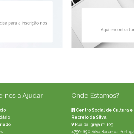
cisa para a inscrição nos
Aqui encontra to
e-nos a Ajudar
Onde Estamos?
cio
Centro Social de Cultura e
idário
Recreio da Silva
riado
Rua da Igreja nº 109
s
4750-690 Silva Barcelos Portuga